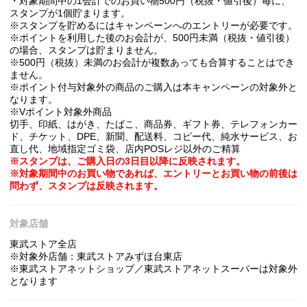
・対象期間中の1会計でのお買い物500円（税抜・値引後）毎に、
スタンプが1個貯まります。
※スタンプを貯めるにはキャンペーンへのエントリーが必要です。
※ポイントを利用した後のお会計が、500円未満（税抜・値引後）
の場合、スタンプは貯まりません。
※500円（税抜）未満のお会計が複数あっても合算することはでき
ません。
※ポイント付与対象外の商品のご購入は本キャンペーンの対象外と
なります。
※Vポイント対象外商品
切手、印紙、はがき、たばこ、商品券、ギフト券、テレフォンカー
ド、チケット、DPE、新聞、配送料、コピー代、純水サービス、お
直し代、地域指定ゴミ袋、店内POSレジ以外のご精算
※スタンプは、ご購入日の3日目以降に反映されます。
※対象期間中のお買い物であれば、エントリーとお買い物の前後は
問わず、スタンプは反映されます。
対象店舗
東武ストア全店
※対象外店舗：東武ストアみずほ台東店
※東武ストアネットショップ／東武ストアネットスーパーは対象外
となります