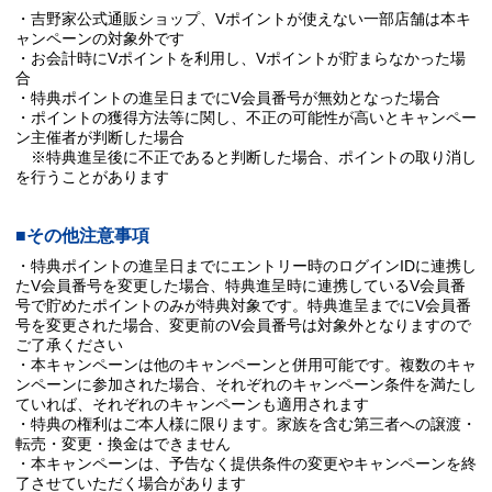
・吉野家公式通販ショップ、Vポイントが使えない一部店舗は本キ
ャンペーンの対象外です
・お会計時にVポイントを利用し、Vポイントが貯まらなかった場
合
・特典ポイントの進呈日までにV会員番号が無効となった場合
・ポイントの獲得方法等に関し、不正の可能性が高いとキャンペー
ン主催者が判断した場合
※特典進呈後に不正であると判断した場合、ポイントの取り消し
を行うことがあります
■その他注意事項
・特典ポイントの進呈日までにエントリー時のログインIDに連携し
たV会員番号を変更した場合、特典進呈時に連携しているV会員番
号で貯めたポイントのみが特典対象です。特典進呈までにV会員番
号を変更された場合、変更前のV会員番号は対象外となりますので
ご了承ください
・本キャンペーンは他のキャンペーンと併用可能です。複数のキャ
ンペーンに参加された場合、それぞれのキャンペーン条件を満たし
ていれば、それぞれのキャンペーンも適用されます
・特典の権利はご本人様に限ります。家族を含む第三者への譲渡・
転売・変更・換金はできません
・本キャンペーンは、予告なく提供条件の変更やキャンペーンを終
了させていただく場合があります